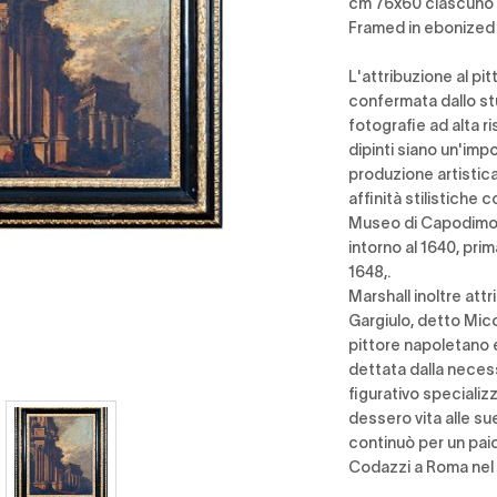
cm 76x60 ciascuno
Framed in ebonized
L'attribuzione al pi
confermata dallo st
fotografie ad alta r
dipinti siano un'imp
produzione artistica
affinità stilistiche 
Museo di Capodimont
intorno al 1640, pri
1648,.
Marshall inoltre att
Gargiulo, detto Mic
pittore napoletano er
dettata dalla necess
figurativo specializz
dessero vita alle su
continuò per un paio
Codazzi a Roma nel 