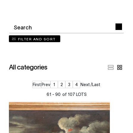
FILTER AND SORT
All categories
First
Prev
1
2
3
4
Next
Last
61 - 90 of 107 LOTS