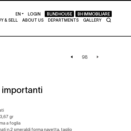
LOGIN
BLINDHOUSE
BH IMMOBILIARE
Y & SELL
ABOUT US
DEPARTMENTS
GALLERY
 importanti
ati
3,67 gr
rma a foglia
ati n.2 smeraldi forma navetta, taglio