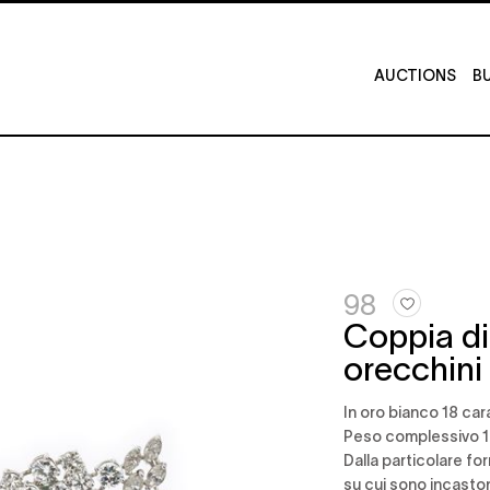
AUCTIONS
BU
98
Coppia di
orecchini
in oro bianco 18 car
Peso complessivo 1
dalla particolare fo
su cui sono incaston