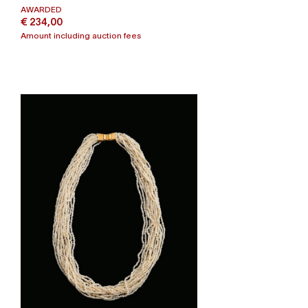
AWARDED
€ 234,00
Amount including auction fees