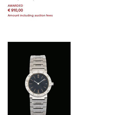
AWARDED
€ 910,00
Amount including auction fees