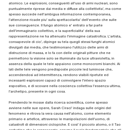
atomico. Le esplosioni, conseguenti all'uso di armi nucleari, sono
puntualmente riprese dai media e diffuse alla collettivita', ma come
spesso succede nell'ambigua informazione contemporanea,
l'attenzione ricade piu' sulla spettacolarita' dell'evento che sulle
sue conseguenze. Il fungo atomico e' entrato a far parte
dell'immaginario collettivo, e la superficialita' della sua
rappresentazione ne ha attenuato l'immagine catastrofica. L'artista,
consapevole di cio', dipinge su tela quegli stessi funghi atomici
divulgati dai media, che testimoniano l'utilizzo delle armi di
distruzione di massa, e lo fa con delle originali pitture che ne
permettono la visione solo se illuminate da luce ultravioletta, in
assenza della quale le tele appaiono come monocromi bianchi. Ai
lati delle tele vengono predisposte piccole led luminose che,
accendendosi ad intermittenza, rendono visibili ripetute ed
incessanti esplosioni capaci di coinvolgere l'intero spazio
espositivo, e di scovare nella coscienza collettiva l'essenza ultima,
l'archetipo, presente in ogni cosa.
Prendendo le mosse dalla ricerca scientifica, come spesso
avviene nelle sue opere, Sarah Ciraci' indaga sulle origini del
fenomeno e ritrova la vera causa nell'atomo, come elemento
primario e artefice, attraverso le manipolazioni dell'uomo, di
catastrofi di dimensioni ciclopiche. E cosi' il piccolo atomo, o il Tao
archetipo che lo rappresenta, assume il ruolo fondamentale che gli