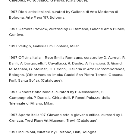
Cineplex, Porto Antico, Genova. (Catalogue).
1997 Dieci artisti italiani, curated by Galleria di Arte Moderna di
Bologna, Arte Fiera ‘97, Bologna.
1997 Camera Preview, curated by G. Romano, Galerie Art & Public,
Genève.
1997 Vertigo, Galleria Emi Fontana, Milan.
1997 Officina Italia – Rete Emilia Romagna, curated by D. Auregli, R.
Barilli, A. Borgogelli, F. Cavallucci, R. Daolio, A. Franciosi, S. Grandi,
M. Manara, G. Molinari, C. Pedrini, Galleria d’ Arte Contemporanea,
Bologna, (Other venues: Imola; Castel San Pietro Terme; Cesena;
Forlì; Santa Sofia). (Catalogue).
1997 Generazione Media, curated by F. Alessandrini, S.
Campagnola, P. Darra, L. Ghirardelli, F. Rossi, Palazzo della
Triennale di Milano, Milan.
1997 Aperto Italia ’97. Giovane arte e giovane critica, curated by L.
Cerizza, Trevi Flash Art Museum, Trevi. (Catalogue).
1997 Incursioni, curated by L. Vitone, Link, Bologna.