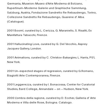
Germania, Museion-Museo d’Arte Moderna di Bolzano,
Rupertinum-Moderne Galerie und Graphische Sammlung,
Salzburg, Austria, Fondazione Sandretto Re Rebaudengo, Torino,
Collezione Sandretto Re Rebaudengo, Guarene d’ Alba.
(Catalogue).
2001 Boom!, curated by L. Cerizza, G. Maraniello, S. Risaliti, Ex
Manifattura Tabacchi, Firenze.
2001 Hallucinating Love, curated by G. Del Vecchio, Asprey
Jacques Gallery, London.
2001 Animations, curated by C. Christov-Bakargiev, L. Harris, PS1,
New York.
2001 Un-expected stages of regression, curated by G.Romano,
Biagiotti Arte Contemporanea, Firenze.
2001 Leggerezza, curated by I. Bonacossa, Center for Curatorial
Studies, Bard College, Annandale – on – Hudson, New York.
2000 L’ombra della ragione, curated by D. Eccher, Galleria d’ Arte
Moderna e Villa delle Rose, Bologna. Catalogo.