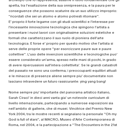
spetta, tra l'esaltazione della sua onnipresenza, e la paura per le
conseguenze che possono scaturire da un suo utilizzo improprio:
''ricordati che sei un atomo e atomo potresti ritornare''.
E' proprio il forte legame con gli studi scientifici e l'interesse per
l'incessante innovazione tecnologica che spingono l'artista a
presentare i nuovi lavori con originalissime soluzioni estetiche e
formali che caratterizzano il suo ruolo di pioniera dell'arte
tecnologica. E forse e' proprio per questo motivo che l'artista si
serve delle proprie opere ''per esorcizzare paure sue e paure
collettive''. L'uso delle invenzioni scientifiche e tecnologiche puo'
essere considerato un'arma, spesso nelle mani di pochi, in grado
di avere ripercussioni sull'intera collettivita'. Se le grandi catastrofi
del passato ne sono una conferma; i preoccupanti equilibri attuali
e le minacce di presenze aliene sempre piu' documentate non
lasciano intravedere un futuro rassicurante: ying yang bang!
Nome sempre piu' importante del panorama artistico italiano,
Sarah Ciraci' in dieci anni vanta gia' un notevole curriculum di
livello internazionale, partecipando a numerose esposizioni sia
nell'ambito di gallerie, che di musei. Vincitrice del Premio New
York 2004, tra le mostre recenti si segnalano la personale ''Oh my
God is full of stars'', al MACRO, Museo d'Arte Contemporanea di
Roma, nel 2004, e la partecipazione a ''The Encounters in the 21st