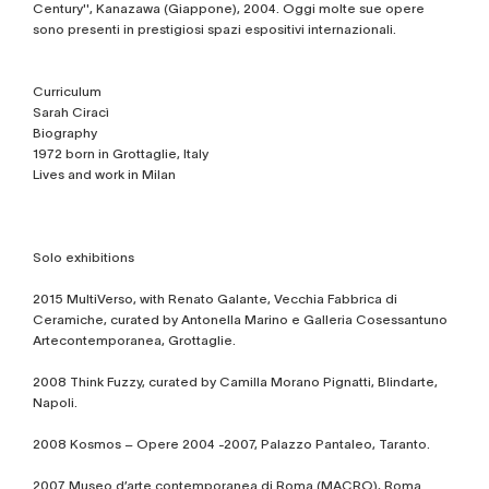
Century'', Kanazawa (Giappone), 2004. Oggi molte sue opere
sono presenti in prestigiosi spazi espositivi internazionali.
Curriculum
Sarah Ciracì
Biography
1972 born in Grottaglie, Italy
Lives and work in Milan
Solo exhibitions
2015 MultiVerso, with Renato Galante, Vecchia Fabbrica di
Ceramiche, curated by Antonella Marino e Galleria Cosessantuno
Artecontemporanea, Grottaglie.
2008 Think Fuzzy, curated by Camilla Morano Pignatti, Blindarte,
Napoli.
2008 Kosmos – Opere 2004 -2007, Palazzo Pantaleo, Taranto.
2007 Museo d’arte contemporanea di Roma (MACRO), Roma.