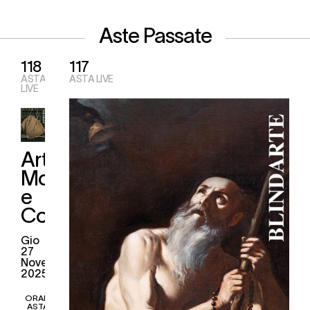
Aste Passate
118
117
ASTA
ASTA LIVE
LIVE
Arte
Moderna
e
Contemporanea
gio
27
Novembre
2025
ORARI
ASTA