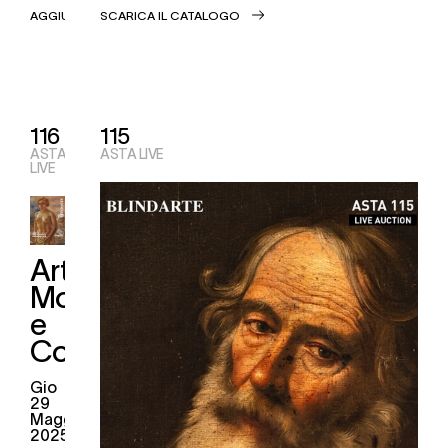
AGGIUDICAZIONI
SCARICA IL CATALOGO
116
115
ASTA
ASTA LIVE
LIVE
Arte
Moderna
e
Contemporanea
gio
29
Maggio
2025