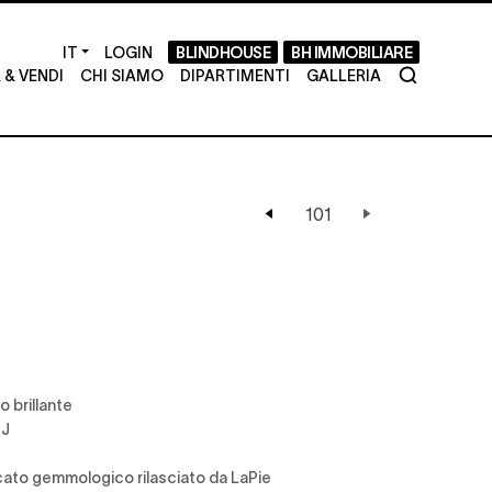
LOGIN
BLINDHOUSE
BH IMMOBILIARE
& VENDI
CHI SIAMO
DIPARTIMENTI
GALLERIA
o brillante
 J
icato gemmologico rilasciato da LaPie