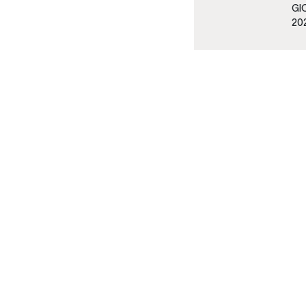
GI
20