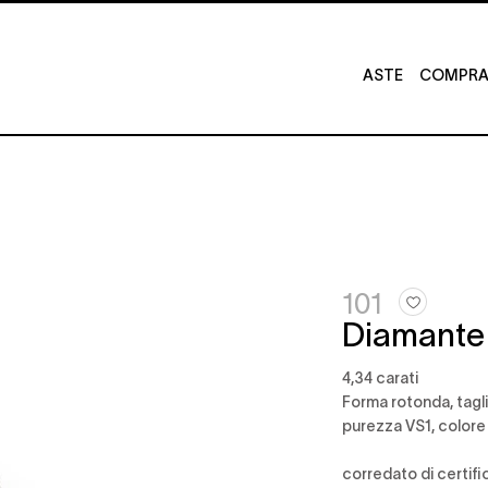
ASTE
COMPRA 
101
Diamante
4,34 carati
forma rotonda, tagli
purezza VS1, colore
corredato di certif