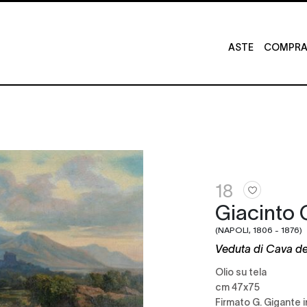
ASTE
COMPRA 
18
Giacinto 
(NAPOLI, 1806 - 1876)
Veduta di Cava de'
olio su tela
cm 47x75
firmato G. Gigante 