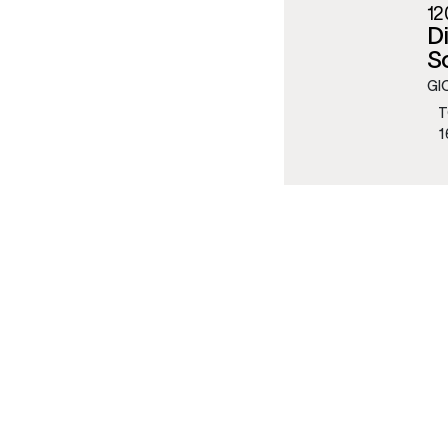
12
Di
Sc
GI
T
1