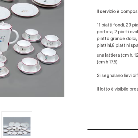
Il servizio è compos
11 piatti fondi,
29 pia
portata,
2 piatti oval
piatto grande dolci,
piattini,8 piattini spa
una lattiera (cm h. 1
(cm h 17,5)
Si segnalano lievi dif
Il lotto è visibile pr