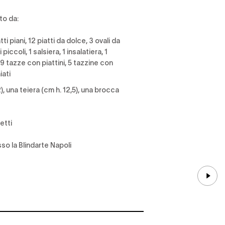
to da:
tti piani,
12 piatti da dolce,
3 ovali da
i piccoli,
1 salsiera,
1 insalatiera,
1
9 tazze con piattini,
5 tazzine con
iati
2), una teiera (cm h. 12,5), una brocca
etti
esso la Blindarte Napoli