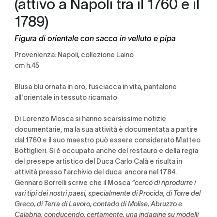
(attivo a Napoli tra il 1760 e il
1789)
Figura di orientale con sacco in velluto e pipa
Provenienza: Napoli, collezione Laino
cm h.45
Blusa blu ornata in oro, fusciacca in vita, pantalone
all'orientale in tessuto ricamato
Di Lorenzo Mosca si hanno scarsissime notizie
documentarie, ma la sua attività è documentata a partire
dal 1760 e il suo maestro può essere considerato Matteo
Bottiglieri. Si è occupato anche del restauro e della regia
del presepe artistico del Duca Carlo Calà e risulta in
attività presso l'archivio del duca ancora nel 1784.
Gennaro Borrelli scrive che il Mosca
“cercò di riprodurre i
vari tipi dei nostri paesi, specialmente di Procida, di Torre del
Greco, di Terra di Lavoro, contado di Molise, Abruzzo e
Calabria, conducendo, certamente, una indagine su modelli