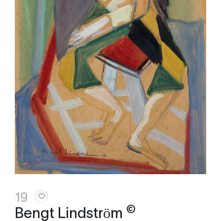
19
©
Bengt Lindström