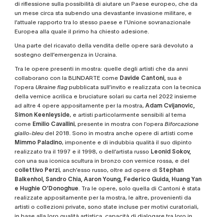
di riflessione sulla possibilità di aiutare un Paese europeo, che da
un mese circa sta subendo una devastante invasione militare, e
l’attuale rapporto tra lo stesso paese e l’Unione sovranazionale
Europea alla quale il primo ha chiesto adesione.
Una parte del ricavato della vendita delle opere sarà devoluto a
sostegno dell’emergenza in Ucraina.
Tra le opere presenti in mostra: quelle degli artisti che da anni
collaborano con la BLINDARTE come
Davide Cantoni,
sua è
l’opera
Ukraine flag
pubblicata sull’invito e realizzata con la tecnica
della vernice acrilica e bruciature solari su carta nel 2022 insieme
ad altre 4 opere appositamente per la mostra,
Adam Cvijanovic,
Simon Keenleyside
, e artisti particolarmente sensibili al tema
come
Emilio Cavallini
, presente in mostra con l’opera
Biforcazione
giallo-bleu
del 2018. Sono in mostra anche opere di artisti come
Mimmo Paladino
, imponente e di indubbia qualità il suo dipinto
realizzato tra il 1997 e il 1998, o dell’artista russo
Leonid Sokov,
con una sua iconica scultura in bronzo con vernice rossa, e del
collettivo Perzi
, anch’esso russo, oltre ad opere di
Stephan
Balkenhol, Sandro Chia, Aaron Young, Federico Guida, Huang Yan
e Hughie O’Donoghue
. Tra le opere, solo quella di Cantoni è stata
realizzate appositamente per la mostra, le altre, provenienti da
artisti o collezioni private, sono state incluse per motivi curatoriali,
in base alla loro qualità artistica, capacità di dialogare tra loro in